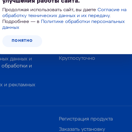
улучшения работы сайта.
Корзина №
113-431
Продолжая использовать сайт, вы даете
Согласие на
обработку технических данных и их передачу
.
Подробнее — в
Политике обработки персональных
данных
Звоните, подберем фильтр в 
8 800 333-77
ПОНЯТНО
ПОДПИСАТЬСЯ
Круглосуточно
ных данных и
 обработки и
х и рекламных
Регистрация продукта
Заказать установку