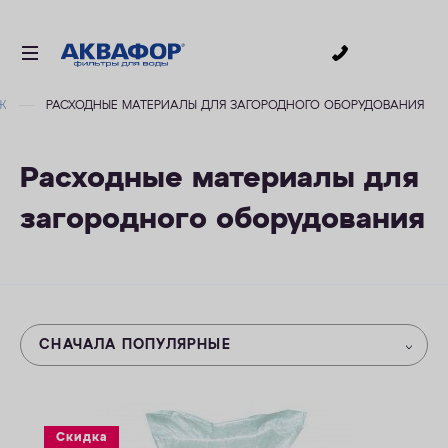
0
Ж
РАСХОДНЫЕ МАТЕРИАЛЫ ДЛЯ ЗАГОРОДНОГО ОБОРУДОВАНИЯ
ДЛЯ ПИТЬЕВОЙ ВОДЫ
СМЕННЫЕ МОДУЛИ
Расходные материалы для
ДЛЯ ВАННОЙ
загородного оборудования
В КОТТЕДЖ
ДЛЯ БИЗНЕСА
АКСЕССУАРЫ
АКЦИИ
СНАЧАЛА ПОПУЛЯРНЫЕ
ДОСТАВКА
УСЛУГИ
Скидка