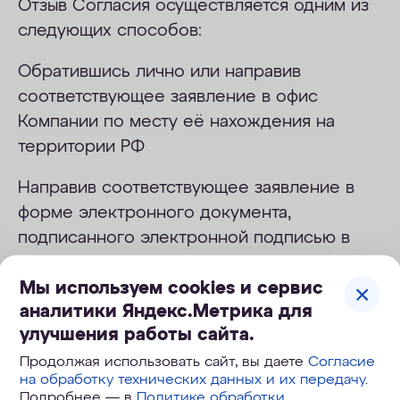
Отзыв Согласия осуществляется одним из
следующих способов:
Обратившись лично или направив
соответствующее заявление в офис
Компании по месту её нахождения на
территории РФ
Направив соответствующее заявление в
форме электронного документа,
подписанного электронной подписью в
соответствии с законодательством РФ, на
Мы используем cookies и сервис
адрес электронной почты
аналитики Яндекс.Метрика для
support@shop.aquaphor.ru;
улучшения работы сайта.
Через личный кабинет на сайте;
Продолжая использовать сайт, вы даете
Согласие
на обработку технических данных и их передачу
.
По телефону Горячей линии Компании.
Подробнее — в
Политике обработки