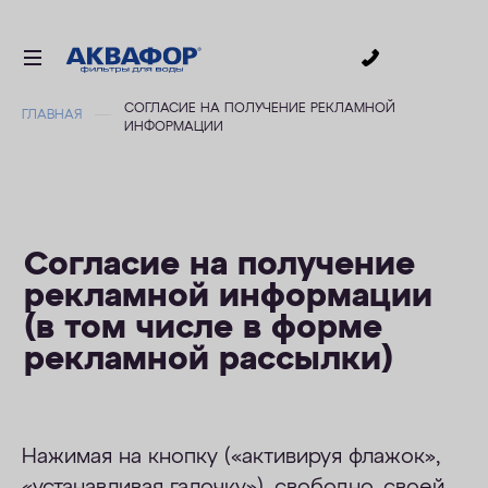
0
СОГЛАСИЕ НА ПОЛУЧЕНИЕ РЕКЛАМНОЙ
ГЛАВНАЯ
ИНФОРМАЦИИ
ДЛЯ ПИТЬЕВОЙ ВОДЫ
СМЕННЫЕ МОДУЛИ
ДЛЯ ВАННОЙ
В КОТТЕДЖ
Согласие на получение
ДЛЯ БИЗНЕСА
рекламной информации
(в том числе в форме
АКСЕССУАРЫ
рекламной рассылки)
АКЦИИ
ДОСТАВКА
Нажимая на кнопку («активируя флажок»,
УСЛУГИ
«устанавливая галочку»), свободно, своей