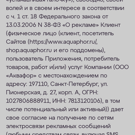
волей и в своем интересе в соответствии
ОПЛАТА
с ч. 1 ст. 18 Федерального закона от
КОНТАКТЫ
13.03.2006 N 38-ФЗ «О рекламе» Клиент
(физическое лицо (клиент, посетитель
Сайтов (https://www.aquaphor.ru/,
shop.aquaphor.ru и его поддомены),
пользователь Приложения, потребитель
товаров, работ и(или) услуг Компании (ООО
«Аквафор» с местонахождением по
адресу: 197110, Санкт-Петербург, ул.
Пионерская, д. 27, корп. А, ОГРН:
1027806888911, ИНН: 7813120106), в том
числе потенциальный или активный)) дает
свое согласие на получение по сетям
электросвязи рекламных сообщений
(любыми средствам связи, включая SMS,