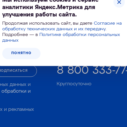
аналитики Яндекс.Метрика для
улучшения работы сайта.
Продолжая использовать сайт, вы даете
Согласие на
обработку технических данных и их передачу
.
Корзина №
970-005
Подробнее — в
Политике обработки персональных
данных
ПОНЯТНО
Звоните, подберем фильтр в 
8 800 333-77
ПОДПИСАТЬСЯ
Круглосуточно
ных данных и
 обработки и
х и рекламных