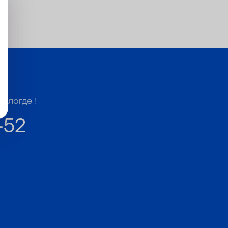
Вологде !
-52