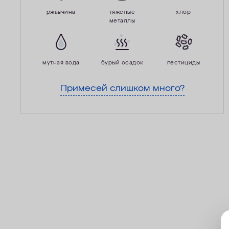
ржавчина
тяжелые
хлор
металлы
мутная вода
бурый осадок
пестициды
Примесей слишком много?