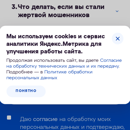
Что делать, если вы стали
жертвой мошенников
Мы используем cookies и сервис
аналитики Яндекс.Метрика для
улучшения работы сайта.
Корзина №
108-419
Продолжая использовать сайт, вы даете
Согласие
на обработку технических данных и их передачу
.
Подробнее — в
Политике обработки
персональных данных
Узнайте первым о новинках и новостях:
ПОНЯТНО
Даю
согласие
на обработку моих
персональных данных и подтверждаю,