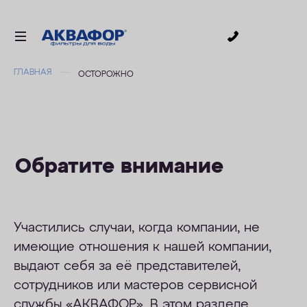
0
ГЛАВНАЯ
ОСТОРОЖНО
ДЛЯ ПИТЬЕВОЙ ВОДЫ
СМЕННЫЕ МОДУЛИ
ДЛЯ ВАННОЙ
В КОТТЕДЖ
Обратите внимание
ДЛЯ БИЗНЕСА
АКСЕССУАРЫ
Участились случаи, когда компании, не
АКЦИИ
имеющие отношения к нашей компании,
выдают себя за её представителей,
ДОСТАВКА
сотрудников или мастеров сервисной
УСЛУГИ
службы «АКВАФОР». В этом разделе