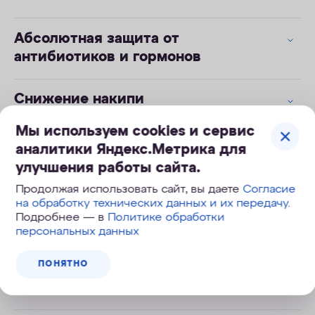
Абсолютная защита от
антибиотиков и гормонов
Снижение накипи
Мы используем cookies и сервис
Глубокая очистка от скрытых
аналитики Яндекс.Метрика для
угроз в сложной воде
улучшения работы сайта.
Продолжая использовать сайт, вы даете
Согласие
Активное серебро
на обработку технических данных и их передачу
.
Подробнее — в
Политике обработки
персональных данных
Инновационный модуль Pro 1
ПОНЯТНО
Безопасная замена модулей