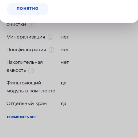
ПОНЯТНО
Число ступеней
3
очистки
Минерализация
нет
Постфильтрация
нет
Накопительная
нет
емкость
Фильтрующий
да
модуль в комплекте
Отдельный кран
да
ПОСМОТРЕТЬ ВСЕ