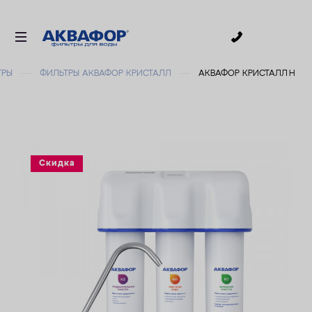
0
ТРЫ
ФИЛЬТРЫ АКВАФОР КРИСТАЛЛ
АКВАФОР КРИСТАЛЛ Н
ДЛЯ ПИТЬЕВОЙ ВОДЫ
СМЕННЫЕ МОДУЛИ
ДЛЯ ВАННОЙ
В КОТТЕДЖ
Скидка
ДЛЯ БИЗНЕСА
АКСЕССУАРЫ
АКЦИИ
ДОСТАВКА
УСЛУГИ